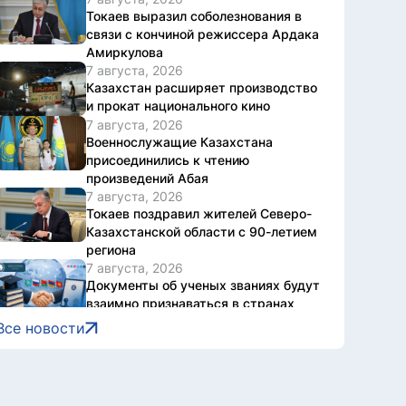
Токаев выразил соболезнования в
связи с кончиной режиссера Ардака
Амиркулова
7 августа, 2026
Казахстан расширяет производство
и прокат национального кино
7 августа, 2026
Военнослужащие Казахстана
присоединились к чтению
произведений Абая
7 августа, 2026
Токаев поздравил жителей Северо-
Казахстанской области с 90-летием
региона
7 августа, 2026
Документы об ученых званиях будут
взаимно признаваться в странах
ЕАЭС
Все новости
7 августа, 2026
Свыше 1900 ИИ-фильмов из более
чем 90 стран поступило на Astana AI
Film Festival