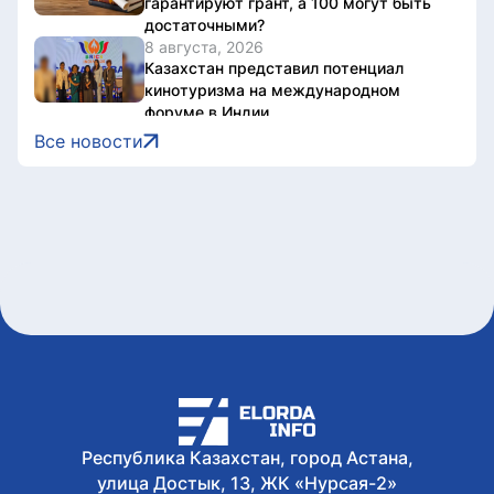
гарантируют грант, а 100 могут быть
достаточными?
8 августа, 2026
Казахстан представил потенциал
кинотуризма на международном
форуме в Индии
8 августа, 2026
Все новости
Жители Астаны получат возможность
выиграть до 600 тысяч тенге за чтение
книг
8 августа, 2026
Форумы, предприятия и открытые
дискуссии: где партии продолжили
предвыборную кампанию
8 августа, 2026
Туристов из Германии эвакуировали с
пика в Алматинской области
8 августа, 2026
Как очищают реку Есиль от
водорослей, тины и мусора в Астане
Республика Казахстан, город Астана,
улица Достык, 13, ЖК «Нурсая-2»