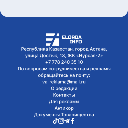
последнее слово
6 августа, 2026
Женщину привлекли к
ответственности за купание в
запрещенном месте в Астане
6 августа, 2026
Олжас Бектенов принял участие в
заседании Евразийского
Республика Казахстан, город Астана,
межправительственного совета в
улица Достык, 13, ЖК «Нурсая-2»
узком формате в Чолпон-Ате
+7 778 240 35 10
По вопросам сотрудничества и рекламы
обращайтесь на почту:
va-reklama@mail.ru
О редакции
Контакты
Для рекламы
Антикор
Документы Товарищества