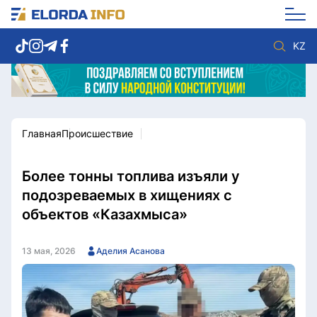
KZ
Главная
Происшествие
Новости столицы
Политика
Социум
Экономика
Спорт
Культура
Более тонны топлива изъяли у
Разное
Мнение
подозреваемых в хищениях с
Видео
Мир
объектов «Казахмыса»
Послание
Служба Комплаенс
Этический кодекс
Служу стране
13 мая, 2026
Аделия Асанова