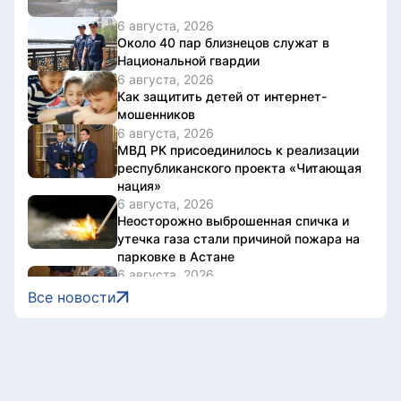
6 августа, 2026
Около 40 пар близнецов служат в
Национальной гвардии
6 августа, 2026
Как защитить детей от интернет-
мошенников
6 августа, 2026
МВД РК присоединилось к реализации
республиканского проекта «Читающая
нация»
6 августа, 2026
Неосторожно выброшенная спичка и
утечка газа стали причиной пожара на
парковке в Астане
6 августа, 2026
Смертность новорожденных с
Все новости
тяжелыми врожденными патологиями
снизилась более чем втрое в
Казахстане
6 августа, 2026
Дело о наркотиках направят на новое
рассмотрение: подсудимому не дали