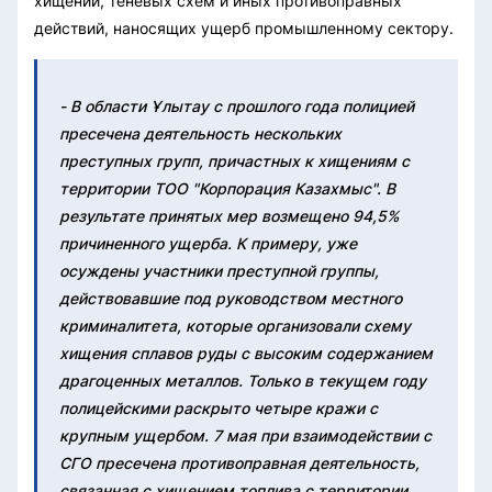
хищений, теневых схем и иных противоправных
действий, наносящих ущерб промышленному сектору.
- В области Ұлытау с прошлого года полицией
пресечена деятельность нескольких
преступных групп, причастных к хищениям с
территории ТОО "Корпорация Казахмыс". В
результате принятых мер возмещено 94,5%
причиненного ущерба. К примеру, уже
осуждены участники преступной группы,
действовавшие под руководством местного
криминалитета, которые организовали схему
хищения сплавов руды с высоким содержанием
драгоценных металлов. Только в текущем году
полицейскими раскрыто четыре кражи с
крупным ущербом. 7 мая при взаимодействии с
СГО пресечена противоправная деятельность,
связанная с хищением топлива с территории