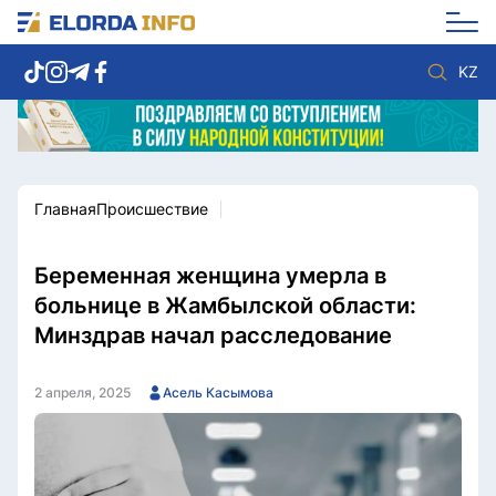
KZ
Главная
Происшествие
Новости столицы
Политика
Социум
Экономика
Спорт
Культура
Беременная женщина умерла в
Разное
Мнение
больнице в Жамбылской области:
Видео
Мир
Минздрав начал расследование
Послание
Служба Комплаенс
Этический кодекс
Служу стране
2 апреля, 2025
Асель Касымова