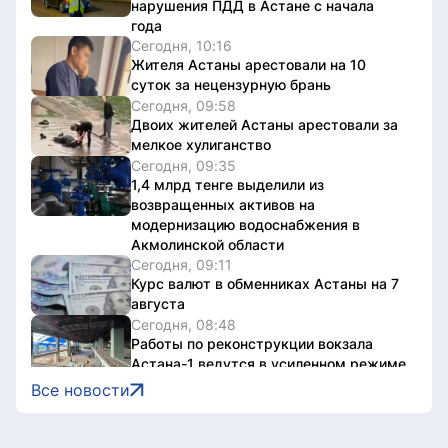
нарушения ПДД в Астане с начала
года
Сегодня, 10:16
Жителя Астаны арестовали на 10
суток за нецензурную брань
Сегодня, 09:58
Двоих жителей Астаны арестовали за
мелкое хулиганство
Сегодня, 09:35
1,4 млрд тенге выделили из
возвращенных активов на
модернизацию водоснабжения в
Акмолинской области
Сегодня, 09:11
Курс валют в обменниках Астаны на 7
августа
Сегодня, 08:48
Работы по реконструкции вокзала
Астана-1 ведутся в усиленном режиме
Сегодня, 08:35
Все новости
Сельскохозяйственная ярмарка
пройдет в Астане в эти выходные
Сегодня, 07:00