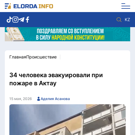
KZ
Главная
Происшествие
Новости столицы
Политика
Социум
Экономика
Спорт
Культура
34 человека эвакуировали при
Разное
Мнение
пожаре в Актау
Видео
Мир
Послание
Служба Комплаенс
15 мая, 2026
Аделия Асанова
Этический кодекс
Служу стране