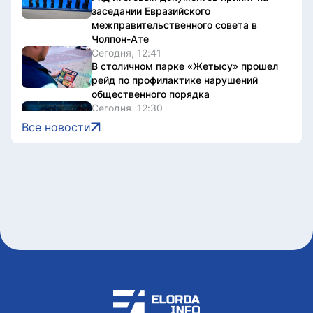
заседании Евразийского
межправительственного совета в
Чолпон-Ате
Сегодня, 12:41
В столичном парке «Жетысу» прошел
рейд по профилактике нарушений
общественного порядка
Сегодня, 12:30
16 тысяч гостей посетили Comic Con
Все новости
Astana 2026 в первый день
Сегодня, 12:07
Алматы примет отбор на юниорский
«Ролан Гаррос»
Сегодня, 12:02
На GOV.KZ запустили сервис для
поиска избирательного участка
Сегодня, 11:46
За неделю в Казахстане снизились
цены на ряд социально значимых
продуктов
Сегодня, 11:40
Выборы в Курултай: астанчанам