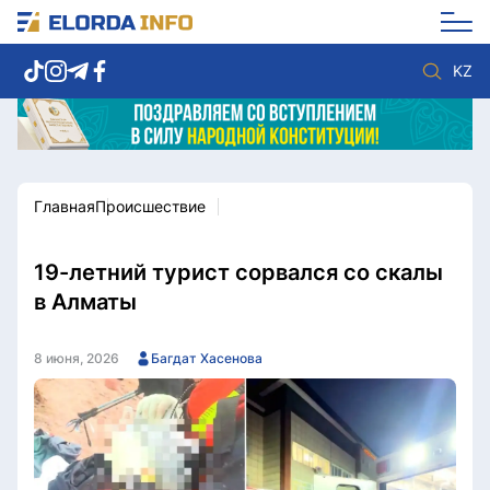
KZ
Главная
Происшествие
Новости столицы
Политика
Социум
Экономика
Спорт
Культура
19-летний турист сорвался со скалы
Разное
Мнение
в Алматы
Видео
Мир
Послание
Служба Комплаенс
8 июня, 2026
Багдат Хасенова
Этический кодекс
Служу стране