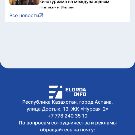
кинотуризма на международном
форуме в Индии
8 августа, 2026
Все новости
Жители Астаны получат возможность
выиграть до 600 тысяч тенге за чтение
книг
8 августа, 2026
Форумы, предприятия и открытые
дискуссии: где партии продолжили
предвыборную кампанию
8 августа, 2026
Туристов из Германии эвакуировали с
пика в Алматинской области
8 августа, 2026
Как очищают реку Есиль от
водорослей, тины и мусора в Астане
Республика Казахстан, город Астана,
улица Достык, 13, ЖК «Нурсая-2»
+7 778 240 35 10
По вопросам сотрудничества и рекламы
обращайтесь на почту: