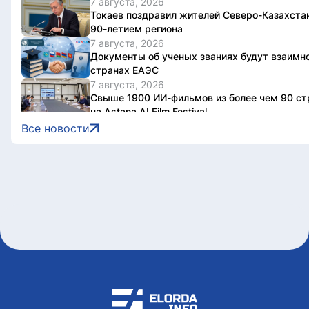
7 августа, 2026
Токаев поздравил жителей Северо-Казахстан
90-летием региона
7 августа, 2026
Документы об ученых званиях будут взаимно
странах ЕАЭС
7 августа, 2026
Свыше 1900 ИИ-фильмов из более чем 90 ст
на Astana AI Film Festival
7 августа, 2026
Все новости
В Казахстане снизились цены на 589 лекарс
препаратов
7 августа, 2026
Креативная ярмарка Алматинской области п
7 августа, 2026
Легендарные игры и рыцари из средневековь
приготовили для гостей Comic Con Astana 20