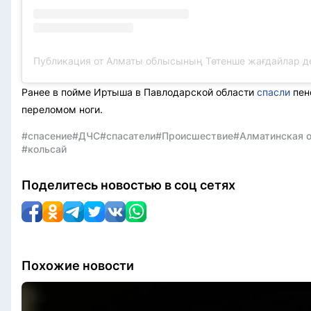
Ранее в пойме Иртыша в Павлодарской области
спасли
пен
переломом ноги.
#спасение
#ДЧС
#спасатели
#Происшествие
#Алматинская 
#кольсай
Поделитесь новостью в соц сетях
Похожие новости