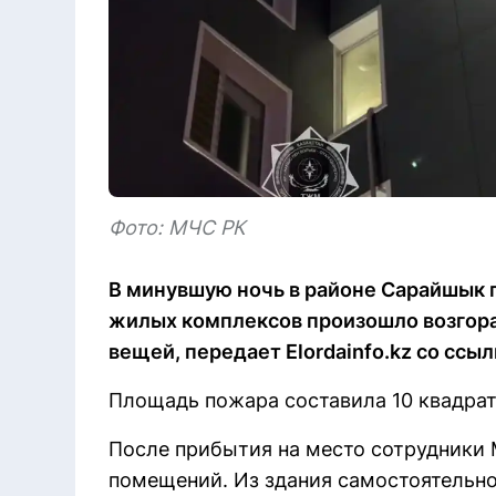
Фото: МЧС РК
В минувшую ночь в районе Сарайшык п
жилых комплексов произошло возгор
вещей, передает Elordainfo.kz со ссы
Площадь пожара составила 10 квадра
После прибытия на место сотрудники
помещений. Из здания самостоятельно