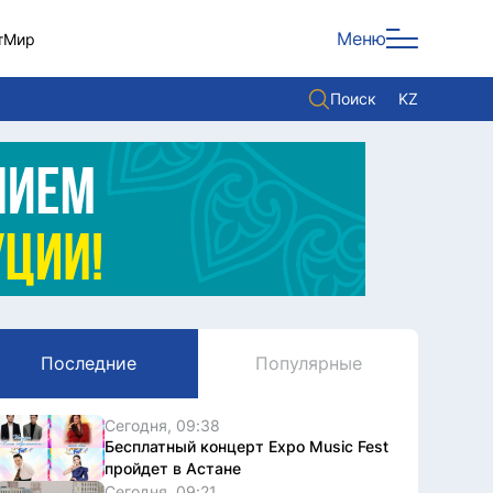
Меню
т
Мир
Поиск
KZ
Политика
Экономика
Культура
Мнение
Мир
Последние
Популярные
Служба Комплаенс
Служу стране
Сегодня, 09:38
Бесплатный концерт Expo Music Fest
пройдет в Астане
Сегодня, 09:21