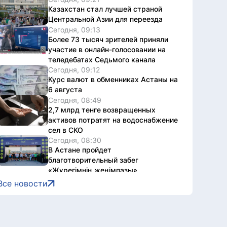
Казахстан стал лучшей страной
Центральной Азии для переезда
Сегодня, 09:13
Более 73 тысяч зрителей приняли
участие в онлайн-голосовании на
теледебатах Седьмого канала
Сегодня, 09:12
Курс валют в обменниках Астаны на
6 августа
Сегодня, 08:49
2,7 млрд тенге возвращенных
активов потратят на водоснабжение
сел в СКО
Сегодня, 08:30
В Астане пройдет
благотворительный забег
«Жүрегімнің жеңімпазы»
Сегодня, 07:02
Все новости
До +28 градусов и дождь
прогнозируют в столице
5 августа, 2026
500 участников поборются за