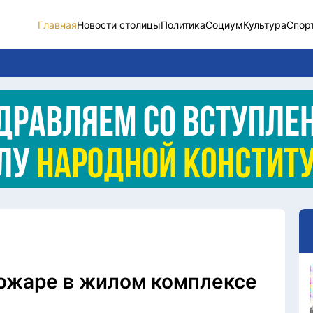
Главная
Новости столицы
Политика
Социум
Культура
Спор
Новости столицы
Социум
Спорт
Разное
Видео
Послание
Этический кодекс
пожаре в жилом комплексе