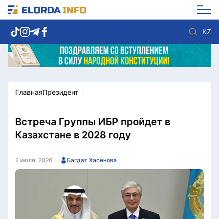
KZ
Главная
Президент
Новости столицы
Политика
Социум
Экономика
Спорт
Культура
Встреча Группы ИБР пройдет в
Разное
Мнение
Казахстане в 2028 году
Видео
Мир
Послание
Служба Комплаенс
2 июля, 2026
Багдат Хасенова
Этический кодекс
Служу стране