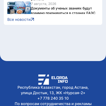
7 августа, 2026
Документы об ученых званиях будут
взаимно признаваться в странах ЕАЭС
7 августа, 2026
Все новости
Свыше 1900 ИИ-фильмов из более чем
90 стран поступило на Astana AI Film
Festival
7 августа, 2026
В Казахстане снизились цены на 589
лекарственных препаратов
7 августа, 2026
Креативная ярмарка Алматинской
области пройдет в Астане
7 августа, 2026
Легендарные игры и рыцари из
средневековья: что приготовили для
гостей Comic Con Astana 2026
Республика Казахстан, город Астана,
улица Достык, 13, ЖК «Нурсая-2»
+7 778 240 35 10
По вопросам сотрудничества и рекламы