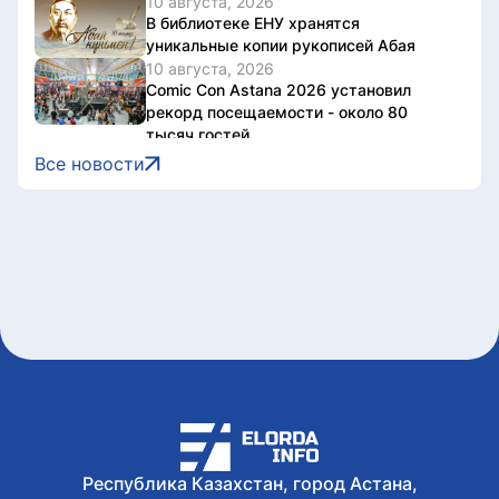
10 августа, 2026
В библиотеке ЕНУ хранятся
уникальные копии рукописей Абая
10 августа, 2026
Comic Con Astana 2026 установил
рекорд посещаемости - около 80
тысяч гостей
10 августа, 2026
Все новости
«Игры Будущего – 2026» в Астане
собрали более 453 млн просмотров
10 августа, 2026
Более 600 тысяч тенге штрафа
получил астанчанин за управление
электромотоциклом в пьяном виде
10 августа, 2026
Как защитить свой аккаунт в
WhatsApp от взлома, рассказали в
МВД РК
10 августа, 2026
Академия Абая выпустила 94 научные
монографии
Республика Казахстан, город Астана,