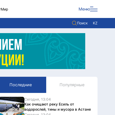
Меню
т
Мир
Поиск
KZ
Политика
Экономика
Культура
Мнение
Мир
Последние
Популярные
Служба Комплаенс
Служу стране
Сегодня, 13:04
Как очищают реку Есиль от
водорослей, тины и мусора в Астане
Сегодня, 13:04