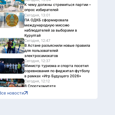
К чему должны стремиться партии –
опрос избирателей
Сегодня, 13:01
ПА ОДКБ сформировала
международную миссию
наблюдателей за выборами в
Курултай
Сегодня, 12:47
В Астане разъяснили новые правила
для пользователей
электросамокатов
Сегодня, 12:37
Министр туризма и спорта посетил
соревнования по фиджитал-футболу
в рамках «Игр Будущего 2026»
Сегодня, 12:12
В Спорткомитете
прокомментировали информацию о
Все новости
прекращении деятельности
баскетбольного клуба «Астана»
Сегодня, 12:02
Велопробег и спортивный фестиваль