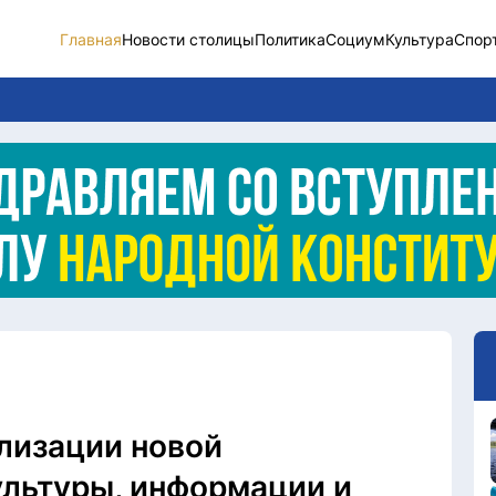
Главная
Новости столицы
Политика
Социум
Культура
Спор
Новости столицы
Социум
Спорт
Разное
Видео
Послание
Этический кодекс
лизации новой
ультуры, информации и