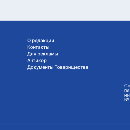
О редакции
Контакты
Для рекламы
Антикор
Документы Товарищества
Св
пе
ин
№ 