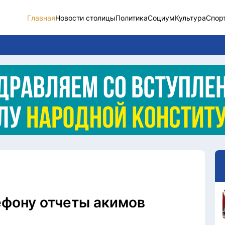
Главная
Новости столицы
Политика
Социум
Культура
Спор
Новости столицы
Социум
Спорт
Разное
Видео
Послание
Этический кодекс
ефону отчеты акимов