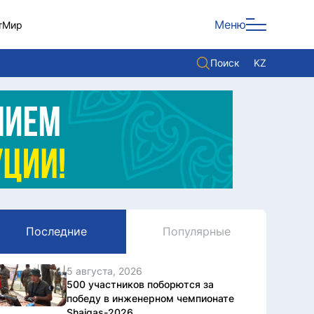
Меню
т
Мир
Поиск
KZ
Политика
Экономика
Культура
Мнение
Мир
Последние
Популярные
Служба Комплаенс
Служу стране
5 августа, 2026
500 участников поборются за
победу в инженерном чемпионате
Shaiqas-2026