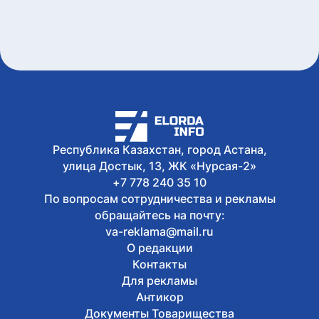
Сегодня, 11:46
За неделю в Казахстане снизились
цены на ряд социально значимых
продуктов
Сегодня, 11:40
Выборы в Курултай: астанчанам
напомнили, как найти свой
избирательный участок
Сегодня, 11:37
Прокуратура столичного района
Республика Казахстан, город Астана,
«Сарайшык» представила итоги
улица Достык, 13, ЖК «Нурсая-2»
работы за полугодие
+7 778 240 35 10
По вопросам сотрудничества и рекламы
обращайтесь на почту:
va-reklama@mail.ru
О редакции
Контакты
Для рекламы
Антикор
Документы Товарищества