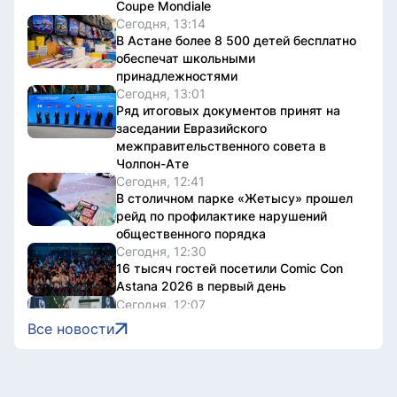
Coupe Mondiale
Сегодня, 13:14
В Астане более 8 500 детей бесплатно
обеспечат школьными
принадлежностями
Сегодня, 13:01
Ряд итоговых документов принят на
заседании Евразийского
межправительственного совета в
Чолпон-Ате
Сегодня, 12:41
В столичном парке «Жетысу» прошел
рейд по профилактике нарушений
общественного порядка
Сегодня, 12:30
16 тысяч гостей посетили Comic Con
Astana 2026 в первый день
Сегодня, 12:07
Алматы примет отбор на юниорский
Все новости
«Ролан Гаррос»
Сегодня, 12:02
На GOV.KZ запустили сервис для
поиска избирательного участка