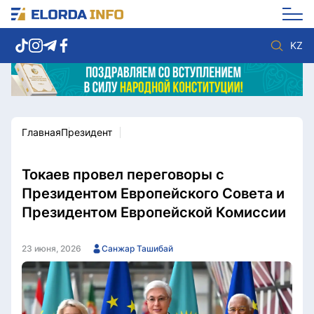
KZ
Главная
Президент
Новости столицы
Политика
Социум
Экономика
Спорт
Культура
Токаев провел переговоры с
Разное
Мнение
Президентом Европейского Совета и
Видео
Мир
Президентом Европейской Комиссии
Послание
Служба Комплаенс
Этический кодекс
Служу стране
23 июня, 2026
Санжар Ташибай