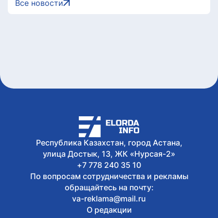
Все новости
незаконной схемы задержан
Сегодня, 16:14
Полицейские раскрыли кражу сумки с
украшениями на 3,4 млн тенге
Сегодня, 16:10
Безопасный атом начинается с науки:
какую роль играют исследовательские
реакторы Казахстана
Сегодня, 15:51
В Минпросвещения РК разъяснили
требования к школьной форме
Сегодня, 15:50
Предвыборная повестка продолжает
формироваться вокруг запросов
Республика Казахстан, город Астана,
регионов страны
улица Достык, 13, ЖК «Нурсая-2»
+7 778 240 35 10
По вопросам сотрудничества и рекламы
обращайтесь на почту:
va-reklama@mail.ru
О редакции