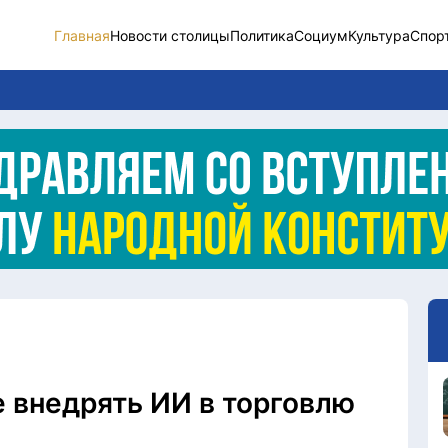
Главная
Новости столицы
Политика
Социум
Культура
Спор
Новости столицы
Социум
Спорт
Разное
Видео
Послание
Этический кодекс
е внедрять ИИ в торговлю