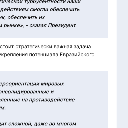
тической турбулентности наши
 действиям смогли обеспечить
к, обеспечить их
 рынке», - сказал Президент.
 стоит стратегически важная задача
укрепления потенциала Евразийского
переориентации мировых
консолидированные и
вленные на противодействие
м.
дит сложной, даже во многом