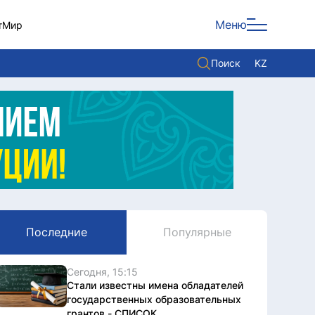
Меню
т
Мир
Поиск
KZ
Политика
Экономика
Культура
Мнение
Мир
Последние
Популярные
Служба Комплаенс
Служу стране
Сегодня, 15:15
Стали известны имена обладателей
государственных образовательных
грантов - СПИСОК