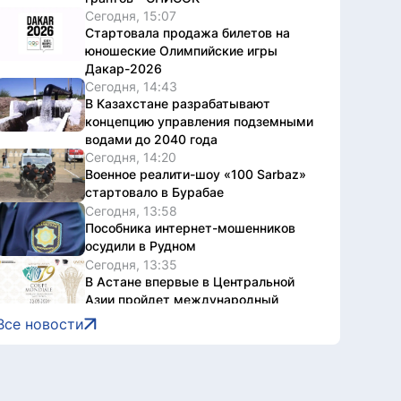
Сегодня, 15:07
Стартовала продажа билетов на
юношеские Олимпийские игры
Дакар-2026
Сегодня, 14:43
В Казахстане разрабатывают
концепцию управления подземными
водами до 2040 года
Сегодня, 14:20
Военное реалити-шоу «100 Sarbaz»
стартовало в Бурабае
Сегодня, 13:58
Пособника интернет-мошенников
осудили в Рудном
Сегодня, 13:35
В Астане впервые в Центральной
Азии пройдет международный
конкурс Coupe Mondiale
Все новости
Сегодня, 13:14
В Астане более 8 500 детей
бесплатно обеспечат школьными
принадлежностями