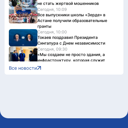
не стать жертвой мошенников
Сегодня, 10:09
Все выпускники школы «Зерде» в
Астане получили образовательные
гранты
Сегодня, 10:00
Токаев поздравил Президента
Сингапура с Днем независимости
Сегодня, 09:30
«Мы создаем не просто здания, а
инфраструктуру, которая служит
обществу»: Маулен Айманбетов о том,
Все новости
что остается за кадром строительства
социальных объектов
Сегодня, 08:40
Казахстанец завоевал серебро этапа
Кубка Азии по триатлону
Сегодня, 07:00
До +33 градусов ожидается в Астане
8 августа, 2026
Open air фестиваль JASTAR DAY