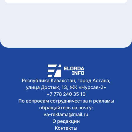
90 стран поступило на Astana AI Film
Festival
Сегодня, 17:58
В Казахстане снизились цены на 589
лекарственных препаратов
Сегодня, 17:43
Креативная ярмарка Алматинской
области пройдет в Астане
Сегодня, 17:35
Легендарные игры и рыцари из
средневековья: что приготовили для
гостей Comic Con Astana 2026
Республика Казахстан, город Астана,
улица Достык, 13, ЖК «Нурсая-2»
+7 778 240 35 10
По вопросам сотрудничества и рекламы
обращайтесь на почту:
va-reklama@mail.ru
О редакции
Контакты