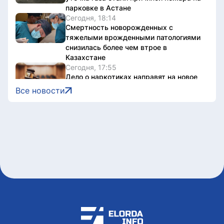
парковке в Астане
Сегодня, 18:14
Смертность новорожденных с
тяжелыми врожденными патологиями
снизилась более чем втрое в
Казахстане
Сегодня, 17:55
Дело о наркотиках направят на новое
рассмотрение: подсудимому не дали
Все новости
последнее слово
Сегодня, 17:36
Женщину привлекли к
ответственности за купание в
запрещенном месте в Астане
Сегодня, 17:34
Олжас Бектенов принял участие в
заседании Евразийского
межправительственного совета в
узком формате в Чолпон-Ате
Сегодня, 17:32
В Астане 9 августа перекроют ряд
дорог из-за фестиваля Jüregımnıñ