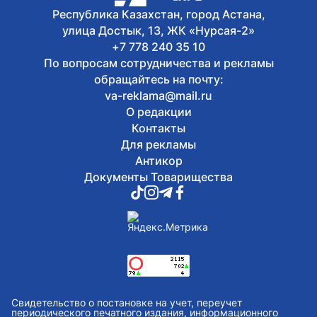
Jenımpazy
Республика Казахстан, город Астана,
Сегодня, 17:25
улица Достык, 13, ЖК «Нурсая-2»
В Казахстане издали книгу с
избранными высказываниями Касым-
+7 778 240 35 10
Жомарта Токаева
По вопросам сотрудничества и рекламы
обращайтесь на почту:
va-reklama@mail.ru
О редакции
Контакты
Для рекламы
Антикор
Документы Товарищества
Свидетельство о постановке на учет, переучет
периодического печатного издания, информационного