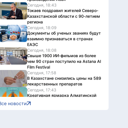
Сегодня, 18:43
Токаев поздравил жителей Северо-
Казахстанской области с 90-летием
региона
Сегодня, 18:09
Документы об ученых званиях будут
взаимно признаваться в странах
ЕАЭС
Сегодня, 18:08
Свыше 1900 ИИ-фильмов из более
чем 90 стран поступило на Astana AI
Film Festival
Сегодня, 17:58
В Казахстане снизились цены на 589
лекарственных препаратов
Сегодня, 17:43
Креативная ярмарка Алматинской
области пройдет в Астане
Все новости
Сегодня, 17:35
Легендарные игры и рыцари из
средневековья: что приготовили для
гостей Comic Con Astana 2026