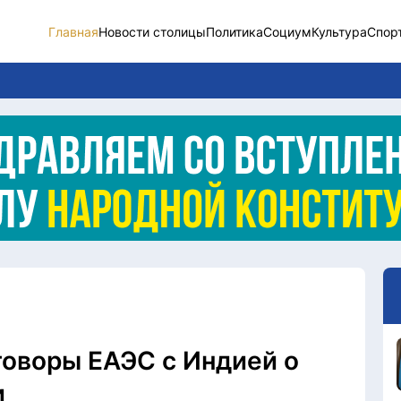
Главная
Новости столицы
Политика
Социум
Культура
Спор
Новости столицы
Социум
Спорт
Разное
Видео
Послание
Этический кодекс
оворы ЕАЭС с Индией о
и