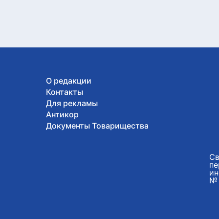
О редакции
Контакты
Для рекламы
Антикор
Документы Товарищества
Св
пе
ин
№ 