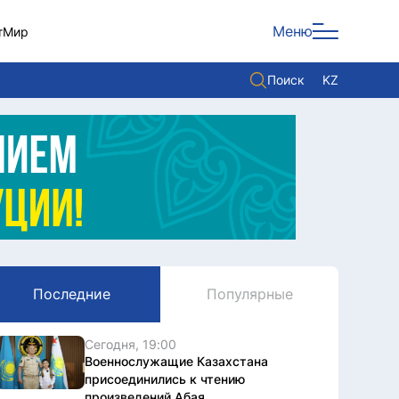
Меню
т
Мир
Поиск
KZ
Политика
Экономика
Культура
Мнение
Мир
Последние
Популярные
Служба Комплаенс
Служу стране
Сегодня, 19:00
Военнослужащие Казахстана
присоединились к чтению
произведений Абая