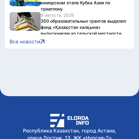
юниорском этапе Кубка Азии по
триатлону
9 августа, 2026
350 образовательных грантов выделил
фонд «Қазақстан халқына»
выпускникам из сельской местности
9 августа, 2026
Все новости
«Строители – это люди, которые
создают будущее»: Юсуп Келигов
поздравил с Днем строителя
9 августа, 2026
Что запрещено во время
предвыборной агитации: разъяснение
Генпрокуратуры
9 августа, 2026
На Comic Con Astana рассказали, как
не стать жертвой мошенников
9 августа, 2026
Все выпускники школы «Зерде» в
Астане получили образовательные
гранты
Республика Казахстан, город Астана,
улица Достык, 13, ЖК «Нурсая-2»