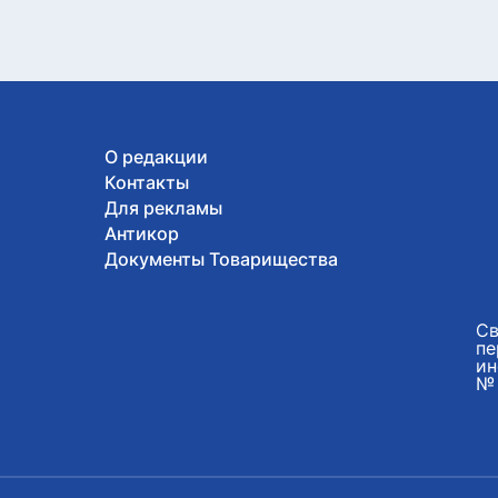
О редакции
Контакты
Для рекламы
Антикор
Документы Товарищества
Св
пе
ин
№ 