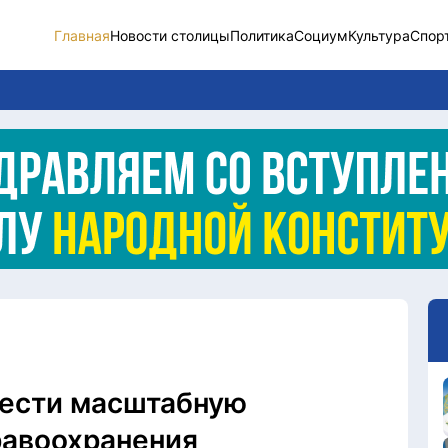
Главная
Новости столицы
Политика
Социум
Культура
Спор
Новости столицы
Социум
Спорт
Разное
Видео
Послание
Этический кодекс
вести масштабную
равоохранения