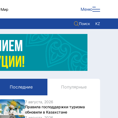
Меню
т
Мир
Поиск
KZ
Политика
Экономика
Культура
Мнение
Мир
Последние
Популярные
Служба Комплаенс
Служу стране
7 августа, 2026
Правила господдержки туризма
обновили в Казахстане
7 августа, 2026