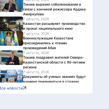
Токаев выразил соболезнования в
связи с кончиной режиссера Ардака
Амиркулова
7 августа, 2026
Казахстан расширяет производство
и прокат национального кино
7 августа, 2026
Военнослужащие Казахстана
присоединились к чтению
произведений Абая
7 августа, 2026
Токаев поздравил жителей Северо-
Казахстанской области с 90-летием
региона
7 августа, 2026
Документы об ученых званиях будут
взаимно признаваться в странах
ЕАЭС
Все новости
7 августа, 2026
Свыше 1900 ИИ-фильмов из более
чем 90 стран поступило на Astana AI
Film Festival