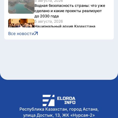
5 августа, 2026
Водная безопасность страны: что уже
сделано и какие проекты реализуют
до 2030 года
5 августа, 2026
Национальный архив Казахстана
отметил 20-летие международной
Все новости
конференцией
5 августа, 2026
В Казахстане завершен ключевой этап
строительства Транскаспийской
волоконно-оптической линии связи
5 августа, 2026
Казахстан нарастил производство
безалкогольных напитков на 17%
5 августа, 2026
Президент принял председателя
правления холдинга «Байтерек»
Рустама Карагойшина
5 августа, 2026
Международный тренировочный сбор
Республика Казахстан, город Астана,
с участием звезд мирового дзюдо
улица Достык, 13, ЖК «Нурсая-2»
проходит в Алматы