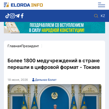
KZ
Главная
Президент
Новости столицы
Политика
Социум
Экономика
Спорт
Культура
Более 1800 медучреждений в стране
Разное
Мнение
перешли в цифровой формат - Токаев
Видео
Мир
Послание
Служба Комплаенс
18 июня, 2026
Дильназ Болат
Этический кодекс
Служу стране