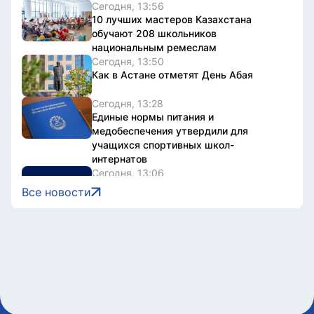
Сегодня, 13:56
10 лучших мастеров Казахстана
обучают 208 школьников
национальным ремеслам
Сегодня, 13:50
Как в Астане отметят День Абая
Сегодня, 13:28
Единые нормы питания и
медобеспечения утвердили для
учащихся спортивных школ-
интернатов
Сегодня, 13:06
Конгресс УЕФА пройдет в Астане в
Все новости
2027 году
Сегодня, 12:45
Анна Черкашина обновила рекорд
Казахстана и вышла в финал
юниорского ЧМ
Сегодня, 12:41
Эксперт заявил о необходимости
комплексного радиоэкологического
мониторинга приграничных