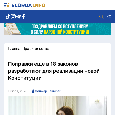
KZ
Главная
Правительство
Новости столицы
Политика
Социум
Экономика
Спорт
Культура
Поправки еще в 18 законов
Разное
Мнение
разработают для реализации новой
Видео
Мир
Конституции
Послание
Служба Комплаенс
Этический кодекс
Служу стране
1 июля, 2026
Санжар Ташибай