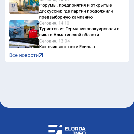
Форумы, предприятия и открытые
дискуссии: где партии продолжили
предвыборную кампанию
Сегодня, 14:10
Туристов из Германии эвакуировали с
пика в Алматинской области
Сегодня, 13:04
Как очищают реку Есиль от
водорослей, тины и мусора в Астане
Все новости
Сегодня, 13:04
К чему должны стремиться партии –
опрос избирателей
Сегодня, 13:01
ПА ОДКБ сформировала
международную миссию
наблюдателей за выборами в Курултай
Сегодня, 12:47
В Астане разъяснили новые правила
для пользователей электросамокатов
Сегодня, 12:37
Министр туризма и спорта посетил
соревнования по фиджитал-футболу в