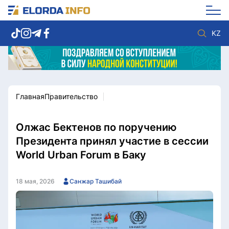
KZ
Главная
Правительство
Новости столицы
Политика
Социум
Экономика
Спорт
Культура
Олжас Бектенов по поручению
Разное
Мнение
Президента принял участие в сессии
Видео
Мир
World Urban Forum в Баку
Послание
Служба Комплаенс
Этический кодекс
Служу стране
18 мая, 2026
Санжар Ташибай