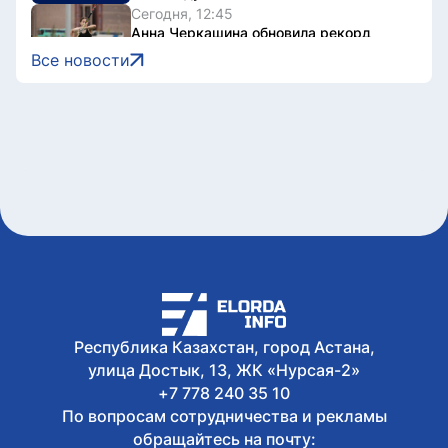
Сегодня, 12:45
Анна Черкашина обновила рекорд
Казахстана и вышла в финал
Все новости
юниорского ЧМ
Сегодня, 12:41
Эксперт заявил о необходимости
комплексного радиоэкологического
мониторинга приграничных
территорий
Сегодня, 12:29
Полет беспилотного воздушного судна
с пассажиром провели в Астане
Сегодня, 12:13
Двоих водителей BMW арестовали на
10 суток в Астане
Сегодня, 12:00
Избирателям Астаны рекомендуют
Республика Казахстан, город Астана,
заранее проверить данные перед
улица Достык, 13, ЖК «Нурсая-2»
голосованием
+7 778 240 35 10
По вопросам сотрудничества и рекламы
обращайтесь на почту: