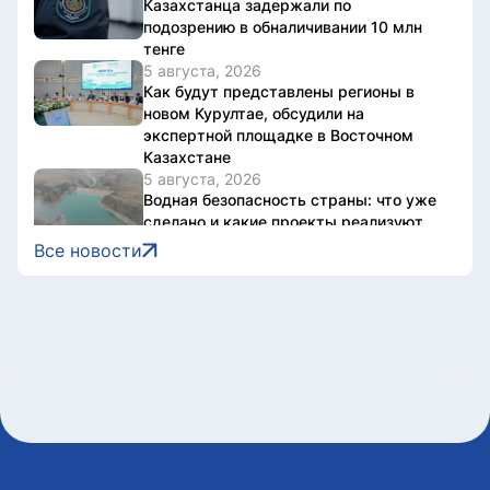
Казахстанца задержали по
подозрению в обналичивании 10 млн
тенге
5 августа, 2026
Как будут представлены регионы в
новом Курултае, обсудили на
экспертной площадке в Восточном
Казахстане
5 августа, 2026
Водная безопасность страны: что уже
сделано и какие проекты реализуют
до 2030 года
Все новости
5 августа, 2026
Национальный архив Казахстана
отметил 20-летие международной
конференцией
5 августа, 2026
В Казахстане завершен ключевой этап
строительства Транскаспийской
волоконно-оптической линии связи
5 августа, 2026
Казахстан нарастил производство
безалкогольных напитков на 17%