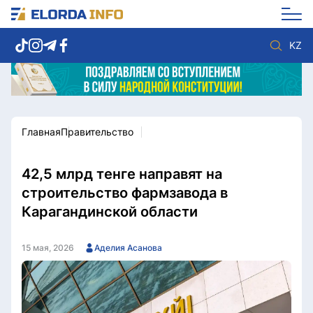
KZ
Главная
Правительство
Новости столицы
Политика
Социум
Экономика
Спорт
Культура
42,5 млрд тенге направят на
Разное
Мнение
строительство фармзавода в
Видео
Мир
Карагандинской области
Послание
Служба Комплаенс
Этический кодекс
Служу стране
15 мая, 2026
Аделия Асанова