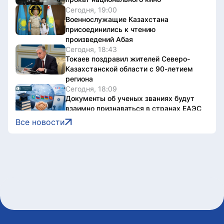
Сегодня, 19:00
Военнослужащие Казахстана
присоединились к чтению
произведений Абая
Сегодня, 18:43
Токаев поздравил жителей Северо-
Казахстанской области с 90-летием
региона
Сегодня, 18:09
Документы об ученых званиях будут
взаимно признаваться в странах ЕАЭС
Сегодня, 18:08
Все новости
Свыше 1900 ИИ-фильмов из более чем
90 стран поступило на Astana AI Film
Festival
Сегодня, 17:58
В Казахстане снизились цены на 589
лекарственных препаратов
Сегодня, 17:43
Креативная ярмарка Алматинской
области пройдет в Астане
Сегодня, 17:35