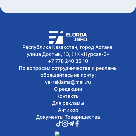
до 2030 года
5 августа, 2026
Национальный архив Казахстана
отметил 20-летие международной
конференцией
5 августа, 2026
В Казахстане завершен ключевой этап
строительства Транскаспийской
Республика Казахстан, город Астана,
волоконно-оптической линии связи
улица Достык, 13, ЖК «Нурсая-2»
+7 778 240 35 10
По вопросам сотрудничества и рекламы
обращайтесь на почту:
va-reklama@mail.ru
О редакции
Контакты
Для рекламы
Антикор
Документы Товарищества