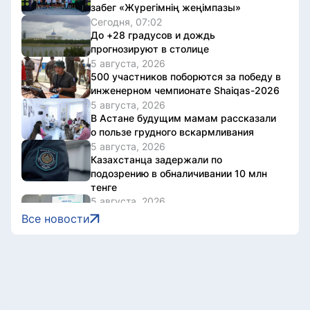
забег «Жүрегімнің жеңімпазы»
Сегодня, 07:02
До +28 градусов и дождь
прогнозируют в столице
5 августа, 2026
500 участников поборются за победу в
инженерном чемпионате Shaiqas-2026
5 августа, 2026
В Астане будущим мамам рассказали
о пользе грудного вскармливания
5 августа, 2026
Казахстанца задержали по
подозрению в обналичивании 10 млн
тенге
5 августа, 2026
Как будут представлены регионы в
Все новости
новом Курултае, обсудили на
экспертной площадке в Восточном
Казахстане
5 августа, 2026
Водная безопасность страны: что уже
сделано и какие проекты реализуют