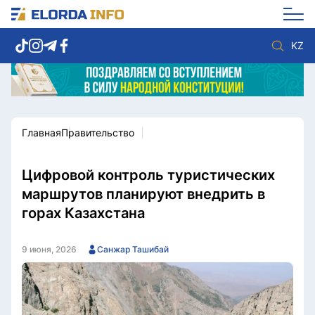
KZ
Главная
Правительство
Новости столицы
Политика
Социум
Экономика
Спорт
Культура
Цифровой контроль туристических
Разное
Мнение
маршрутов планируют внедрить в
Видео
Мир
горах Казахстана
Послание
Служба Комплаенс
Этический кодекс
Служу стране
9 июня, 2026
Санжар Ташибай