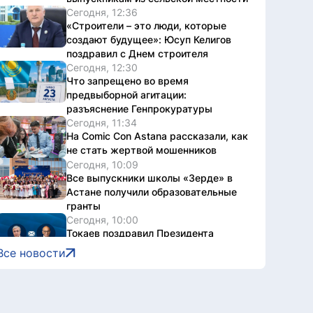
Сегодня, 12:36
«Строители – это люди, которые
создают будущее»: Юсуп Келигов
поздравил с Днем строителя
Сегодня, 12:30
Что запрещено во время
предвыборной агитации:
разъяснение Генпрокуратуры
Сегодня, 11:34
На Comic Con Astana рассказали, как
не стать жертвой мошенников
Сегодня, 10:09
Все выпускники школы «Зерде» в
Астане получили образовательные
гранты
Сегодня, 10:00
Токаев поздравил Президента
Сингапура с Днем независимости
Все новости
Сегодня, 09:30
«Мы создаем не просто здания, а
инфраструктуру, которая служит
обществу»: Маулен Айманбетов о