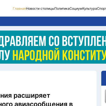
Главная
Новости столицы
Политика
Социум
Культура
Спор
Новости столицы
Социум
Спорт
Разное
Видео
Послание
Этический кодекс
ения расширяет
ного авиасообщения в