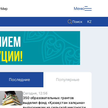
Меню
т
Мир
Поиск
KZ
Политика
Экономика
Культура
Мнение
Мир
Последние
Популярные
Служба Комплаенс
Служу стране
Сегодня, 12:56
350 образовательных грантов
выделил фонд «Қазақстан халқына»
выпускникам из сельской местности