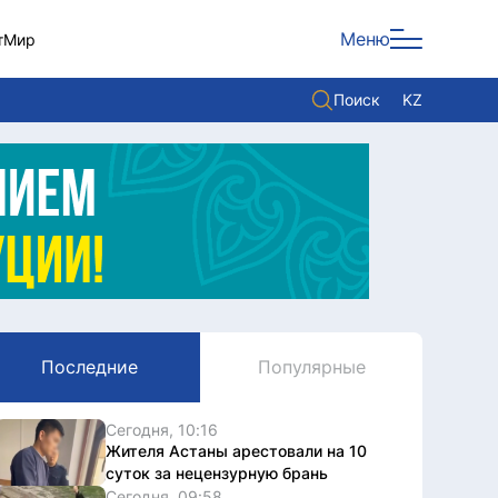
Меню
т
Мир
Поиск
KZ
Политика
Экономика
Культура
Мнение
Мир
Последние
Популярные
Служба Комплаенс
Служу стране
Сегодня, 10:16
Жителя Астаны арестовали на 10
суток за нецензурную брань
Сегодня, 09:58