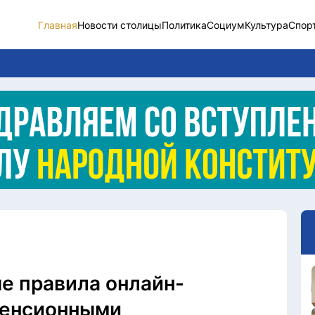
Главная
Новости столицы
Политика
Социум
Культура
Спор
Новости столицы
Социум
Спорт
Разное
Видео
Послание
Этический кодекс
ые правила онлайн-
пенсионными