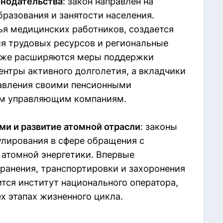
онодательства
: закон направлен на
разования и занятости населения.
ья медицинских работников, создается
я трудовых ресурсов и региональные
акже расширяются меры поддержки
ентры активного долголетия, а вкладчики
авления своими пенсионными
ым управляющим компаниям.
и и развитие атомной отрасли
: законы
лирования в сфере обращения с
атомной энергетики. Впервые
хранения, транспортировки и захоронения
тся институт национального оператора,
х этапах жизненного цикла.