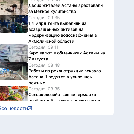
Двоих жителей Астаны арестовали
за мелкое хулиганство
Сегодня, 09:35
1,4 млрд тенге выделили из
возвращенных активов на
модернизацию водоснабжения в
Акмолинской области
Сегодня, 09:11
Курс валют в обменниках Астаны на
7 августа
Сегодня, 08:48
Работы по реконструкции вокзала
Астана-1 ведутся в усиленном
режиме
Сегодня, 08:35
Сельскохозяйственная ярмарка
пройдет в Астане в эти выходные
Сегодня, 07:00
Все новости
Какой будет погода в Астане
сегодня
6 августа, 2026
Около 40 пар близнецов служат в