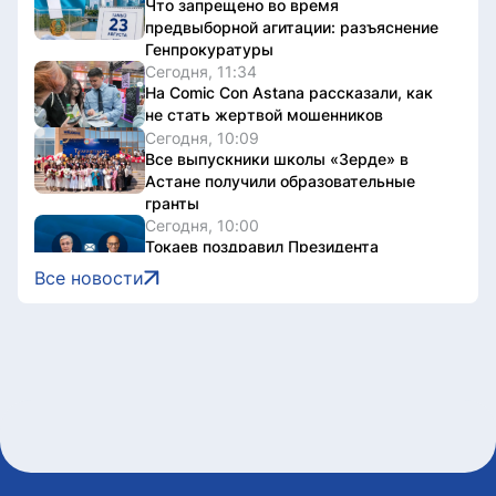
Что запрещено во время
предвыборной агитации: разъяснение
Генпрокуратуры
Сегодня, 11:34
На Comic Con Astana рассказали, как
не стать жертвой мошенников
Сегодня, 10:09
Все выпускники школы «Зерде» в
Астане получили образовательные
гранты
Сегодня, 10:00
Токаев поздравил Президента
Сингапура с Днем независимости
Все новости
Сегодня, 09:30
«Мы создаем не просто здания, а
инфраструктуру, которая служит
обществу»: Маулен Айманбетов о том,
что остается за кадром строительства
социальных объектов
Сегодня, 08:40
Казахстанец завоевал серебро этапа
Кубка Азии по триатлону
Сегодня, 07:00