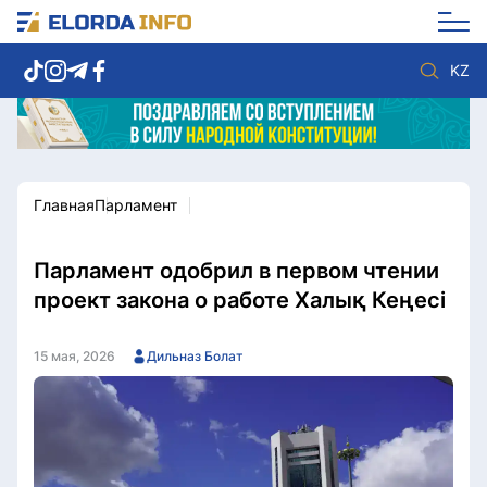
KZ
Главная
Парламент
Новости столицы
Политика
Социум
Экономика
Спорт
Культура
Парламент одобрил в первом чтении
Разное
Мнение
проект закона о работе Халық Кеңесі
Видео
Мир
Послание
Служба Комплаенс
15 мая, 2026
Дильназ Болат
Этический кодекс
Служу стране