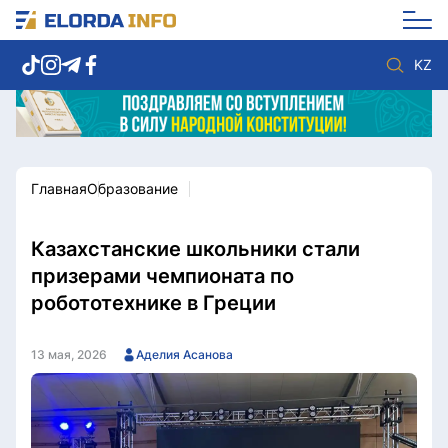
KZ
Главная
Образование
Новости столицы
Политика
Социум
Экономика
Спорт
Культура
Казахстанские школьники стали
Разное
Мнение
призерами чемпионата по
Видео
Мир
робототехнике в Греции
Послание
Служба Комплаенс
Этический кодекс
Служу стране
13 мая, 2026
Аделия Асанова