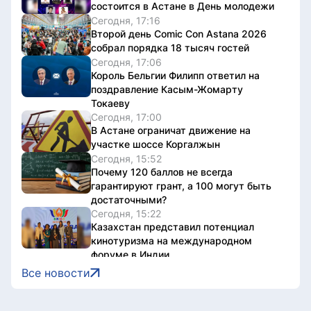
состоится в Астане в День молодежи
Сегодня, 17:16
Второй день Comic Con Astana 2026
собрал порядка 18 тысяч гостей
Сегодня, 17:06
Король Бельгии Филипп ответил на
поздравление Касым-Жомарту
Токаеву
Сегодня, 17:00
В Астане ограничат движение на
участке шоссе Коргалжын
Сегодня, 15:52
Почему 120 баллов не всегда
гарантируют грант, а 100 могут быть
достаточными?
Сегодня, 15:22
Казахстан представил потенциал
кинотуризма на международном
форуме в Индии
Сегодня, 15:22
Все новости
Жители Астаны получат возможность
выиграть до 600 тысяч тенге за чтение
книг