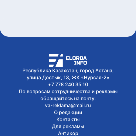
Сегодня, 15:21
Форумы, предприятия и открытые
дискуссии: где партии продолжили
предвыборную кампанию
Сегодня, 14:10
Туристов из Германии эвакуировали с
пика в Алматинской области
Сегодня, 13:04
Как очищают реку Есиль от
водорослей, тины и мусора в Астане
Республика Казахстан, город Астана,
улица Достык, 13, ЖК «Нурсая-2»
+7 778 240 35 10
По вопросам сотрудничества и рекламы
обращайтесь на почту:
va-reklama@mail.ru
О редакции
Контакты
Для рекламы
Антикор