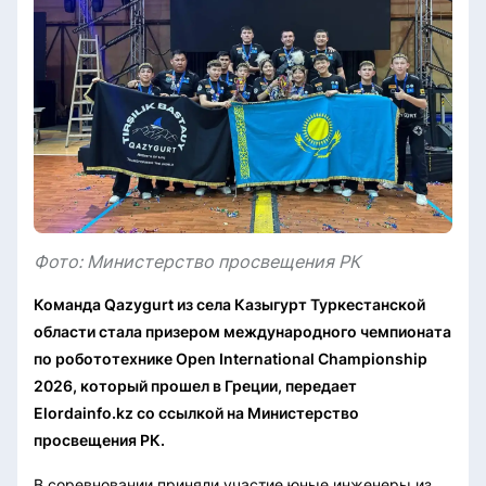
Фото: Министерство просвещения РК
Команда Qazygurt из села Казыгурт Туркестанской
области стала призером международного чемпионата
по робототехнике Open International Championship
2026, который прошел в Греции, передает
Elordainfo.kz со ссылкой на Министерство
просвещения РК.
В соревновании приняли участие юные инженеры из