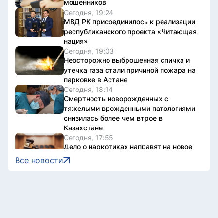
мошенников
Сегодня, 19:24
МВД РК присоединилось к реализации
республиканского проекта «Читающая
нация»
Сегодня, 19:03
Неосторожно выброшенная спичка и
утечка газа стали причиной пожара на
парковке в Астане
Сегодня, 18:14
Смертность новорожденных с
тяжелыми врожденными патологиями
снизилась более чем втрое в
Казахстане
Сегодня, 17:55
Дело о наркотиках направят на новое
рассмотрение: подсудимому не дали
Все новости
последнее слово
Сегодня, 17:36
Женщину привлекли к
ответственности за купание в
запрещенном месте в Астане
Сегодня, 17:34