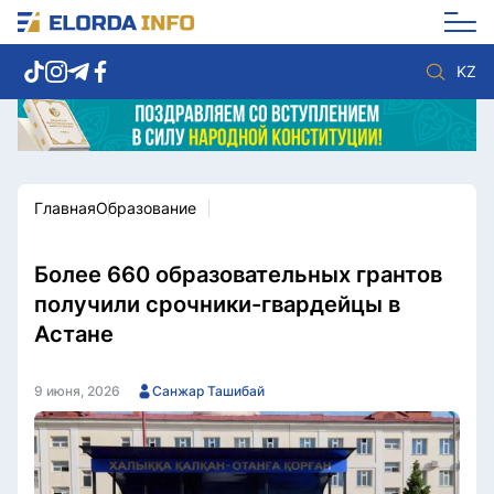
KZ
Главная
Образование
Новости столицы
Политика
Социум
Экономика
Спорт
Культура
Более 660 образовательных грантов
Разное
Мнение
получили срочники-гвардейцы в
Видео
Мир
Астане
Послание
Служба Комплаенс
Этический кодекс
Служу стране
9 июня, 2026
Санжар Ташибай