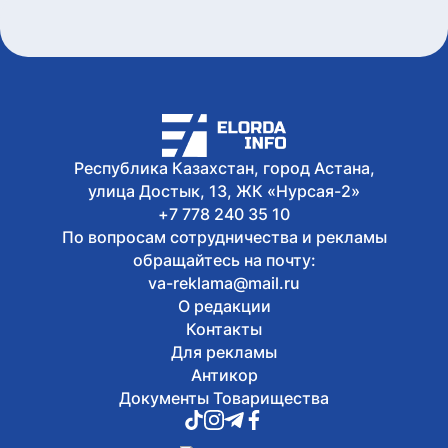
Олжас Бектенов принял участие в
заседании Евразийского
межправительственного совета в
узком формате в Чолпон-Ате
Сегодня, 17:32
В Астане 9 августа перекроют ряд
дорог из-за фестиваля Jüregımnıñ
Jenımpazy
Республика Казахстан, город Астана,
Сегодня, 17:25
В Казахстане издали книгу с
улица Достык, 13, ЖК «Нурсая-2»
избранными высказываниями Касым-
+7 778 240 35 10
Жомарта Токаева
По вопросам сотрудничества и рекламы
обращайтесь на почту:
va-reklama@mail.ru
О редакции
Контакты
Для рекламы
Антикор
Документы Товарищества