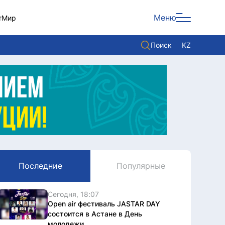
Меню
т
Мир
Поиск
KZ
Политика
Экономика
Культура
Мнение
Мир
Последние
Популярные
Служба Комплаенс
Служу стране
Сегодня, 18:07
Open air фестиваль JASTAR DAY
состоится в Астане в День
молодежи