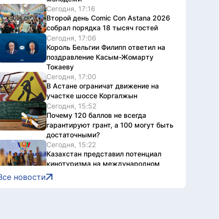
Сегодня, 17:16
Второй день Comic Con Astana 2026
собрал порядка 18 тысяч гостей
Сегодня, 17:06
Король Бельгии Филипп ответил на
поздравление Касым-Жомарту
Токаеву
Сегодня, 17:00
В Астане ограничат движение на
участке шоссе Коргалжын
Сегодня, 15:52
Почему 120 баллов не всегда
гарантируют грант, а 100 могут быть
достаточными?
Сегодня, 15:22
Казахстан представил потенциал
кинотуризма на международном
форуме в Индии
Все новости
Сегодня, 15:22
Жители Астаны получат
возможность выиграть до 600
тысяч тенге за чтение книг