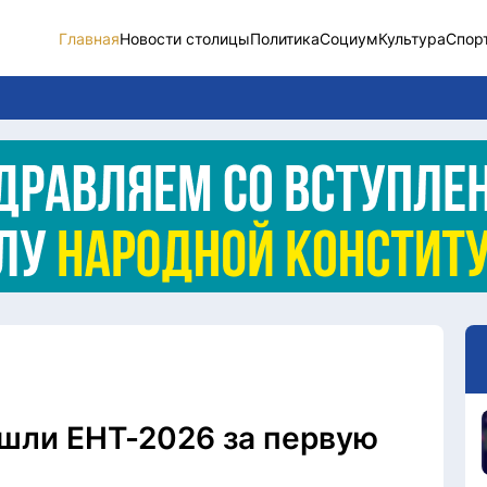
Главная
Новости столицы
Политика
Социум
Культура
Спор
Новости столицы
Социум
Спорт
Разное
Видео
Послание
Этический кодекс
ошли ЕНТ-2026 за первую