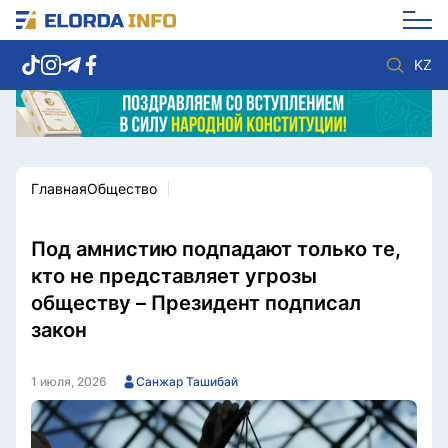
KZ
Главная
Общество
Новости столицы
Политика
Социум
Экономика
Спорт
Культура
Под амнистию подпадают только те,
Разное
Мнение
кто не представляет угрозы
Видео
Мир
обществу – Президент подписал
Послание
Служба Комплаенс
закон
Этический кодекс
Служу стране
1 июля, 2026
Санжар Ташибай