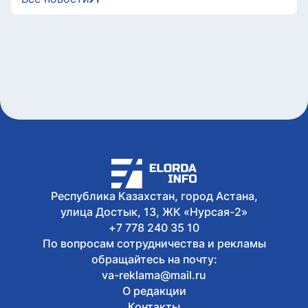
тяжелыми врожденными патологиями
снизилась более чем втрое в
Казахстане
6 августа, 2026
Дело о наркотиках направят на новое
рассмотрение: подсудимому не дали
последнее слово
6 августа, 2026
Женщину привлекли к
ответственности за купание в
запрещенном месте в Астане
6 августа, 2026
Олжас Бектенов принял участие в
заседании Евразийского
Республика Казахстан, город Астана,
межправительственного совета в
улица Достык, 13, ЖК «Нурсая-2»
узком формате в Чолпон-Ате
+7 778 240 35 10
По вопросам сотрудничества и рекламы
обращайтесь на почту:
va-reklama@mail.ru
О редакции
Контакты