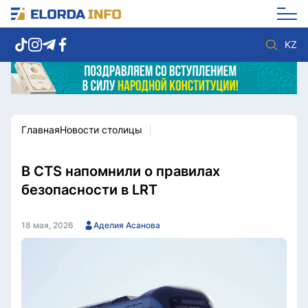
KZ
Главная
Новости столицы
Новости столицы
Политика
Социум
Экономика
Спорт
Культура
В CTS напомнили о правилах
Разное
Мнение
безопасности в LRT
Видео
Мир
Послание
Служба Комплаенс
18 мая, 2026
Аделия Асанова
Этический кодекс
Служу стране