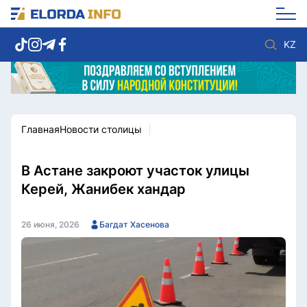
KZ
Главная
Новости столицы
Новости столицы
Политика
Социум
Экономика
Спорт
Культура
В Астане закроют участок улицы
Разное
Мнение
Керей, Жанибек хандар
Видео
Мир
Послание
Служба Комплаенс
26 июня, 2026
Багдат Хасенова
Этический кодекс
Служу стране