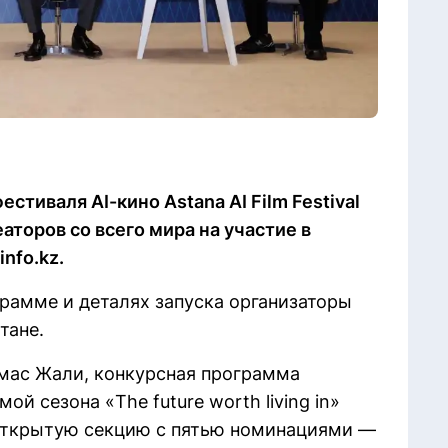
тиваля AI-кино Astana AI Film Festival
аторов со всего мира на участие в
nfo.kz.
грамме и деталях запуска организаторы
тане.
мас Жали, конкурсная программа
й сезона «The future worth living in»
 открытую секцию с пятью номинациями —