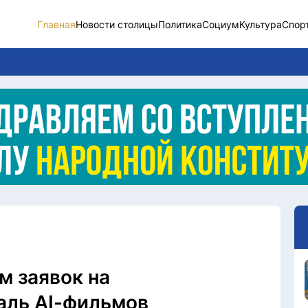
Главная
Новости столицы
Политика
Социум
Культура
Спор
Новости столицы
Социум
Спорт
Разное
Видео
Послание
Этический кодекс
м заявок на
ль AI-фильмов