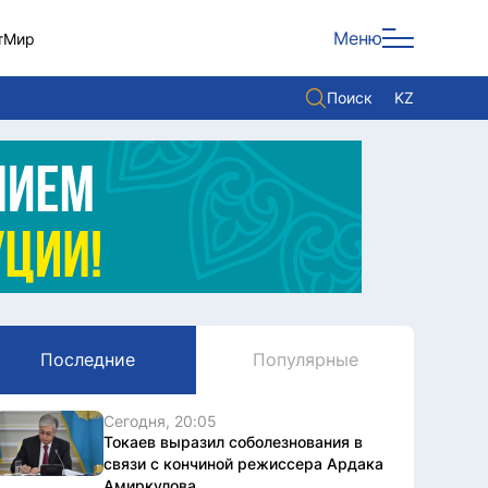
Меню
т
Мир
Поиск
KZ
Политика
Экономика
Культура
Мнение
Мир
Последние
Популярные
Служба Комплаенс
Служу стране
Сегодня, 20:05
Токаев выразил соболезнования в
связи с кончиной режиссера Ардака
Амиркулова