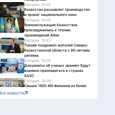
Сегодня, 20:00
Казахстан расширяет производство
и прокат национального кино
Сегодня, 19:00
Военнослужащие Казахстана
присоединились к чтению
произведений Абая
Сегодня, 18:43
Токаев поздравил жителей Северо-
Казахстанской области с 90-летием
региона
Сегодня, 18:09
Документы об ученых званиях будут
взаимно признаваться в странах
ЕАЭС
Сегодня, 18:08
Свыше 1900 ИИ-фильмов из более
чем 90 стран поступило на Astana AI
Все новости
Film Festival
Сегодня, 17:58
В Казахстане снизились цены на 589
лекарственных препаратов