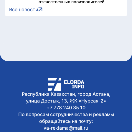
отечественных производителей
Сегодня, 11:32
Все новости
В Астане почтили память великого
Абая Кунанбайулы
Сегодня, 11:24
Наследие, формирующее культурный
код: музыковед Раушан Нұртаза о
музыкальном феномене Абая
Сегодня, 11:18
Призыв Абая к знаниям и труду имеет
особое значение для общества - Ерлан
Каналимов
Сегодня, 11:05
В Правительстве провели оперативное
совещание по ситуации на
автомобильных пунктах пропуска на
Республика Казахстан, город Астана,
госгранице
улица Достык, 13, ЖК «Нурсая-2»
+7 778 240 35 10
По вопросам сотрудничества и рекламы
обращайтесь на почту:
va-reklama@mail.ru