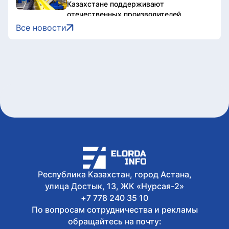
Казахстане поддерживают
отечественных производителей
Сегодня, 11:32
Все новости
В Астане почтили память великого
Абая Кунанбайулы
Сегодня, 11:24
Наследие, формирующее культурный
код: музыковед Раушан Нұртаза о
музыкальном феномене Абая
Сегодня, 11:18
Призыв Абая к знаниям и труду имеет
особое значение для общества - Ерлан
Каналимов
Сегодня, 11:05
В Правительстве провели оперативное
совещание по ситуации на
автомобильных пунктах пропуска на
Республика Казахстан, город Астана,
госгранице
улица Достык, 13, ЖК «Нурсая-2»
+7 778 240 35 10
По вопросам сотрудничества и рекламы
обращайтесь на почту: