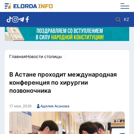
KZ
Главная
Новости столицы
Новости столицы
Политика
Социум
Экономика
Спорт
Культура
В Астане проходит международная
Разное
Мнение
конференция по хирургии
Видео
Мир
позвоночника
Послание
Служба Комплаенс
Этический кодекс
Служу стране
17 мая, 2026
Аделия Асанова