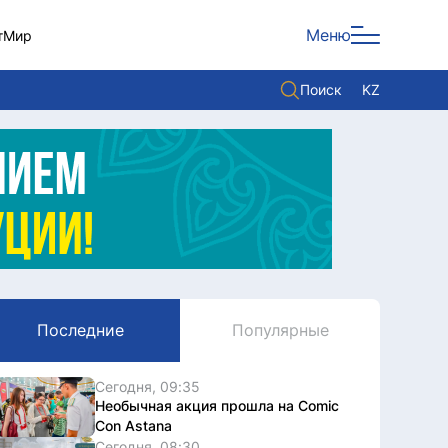
Меню
т
Мир
Поиск
KZ
Политика
Экономика
Культура
Мнение
Мир
Последние
Популярные
Служба Комплаенс
Служу стране
Сегодня, 09:35
Необычная акция прошла на Comic
Con Astana
Сегодня, 08:30