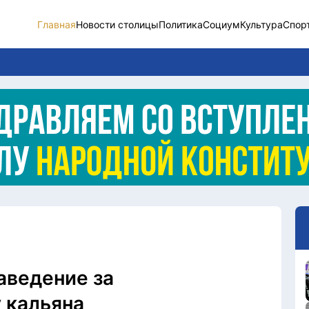
Главная
Новости столицы
Политика
Социум
Культура
Спор
Новости столицы
Социум
Спорт
Разное
Видео
Послание
Этический кодекс
аведение за
 кальяна