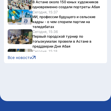
В Астане около 150 юных художников
одновременно создали портреты Абая
Сегодня, 15:37
ИИ, профессии будущего и сельские
кадры - о чем спорили партии на
теледебатах
Сегодня, 15:36
Первый городской турнир по
тогызкумалак провели в Астане в
преддверии Дня Абая
Сегодня, 15:18
Цифровые технологии помогают
Все новости
прокурорам выявлять детей из группы
риска
Сегодня, 15:00
Comic Con Astana 2026 стартовал на
двух площадках столицы
Сегодня, 14:55
Казахстанские школьники будут
изучать искусственный интеллект с 1
класса
Сегодня, 14:32
Столичных работодателей призвали