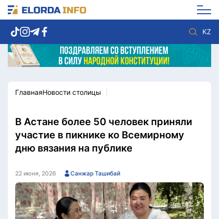
KZ
Главная
Новости столицы
Новости столицы
Политика
Социум
Экономика
Спорт
Культура
В Астане более 50 человек приняли
Разное
Мнение
участие в пикнике ко Всемирному
Видео
Мир
дню вязания на публике
Послание
Служба Комплаенс
Этический кодекс
Служу стране
22 июня, 2026
Санжар Ташибай