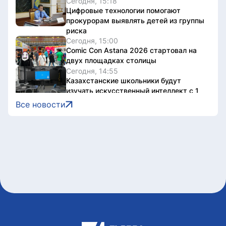
Сегодня, 15:18
Цифровые технологии помогают
прокурорам выявлять детей из группы
риска
Сегодня, 15:00
Comic Con Astana 2026 стартовал на
двух площадках столицы
Сегодня, 14:55
Казахстанские школьники будут
изучать искусственный интеллект с 1
класса
Все новости
Сегодня, 14:32
Столичных работодателей призвали
активнее заключать коллективные
договоры
Сегодня, 14:11
В Астане полицейские оперативно
отреагировали на сообщение,
поступившее через кнопку SOS
Сегодня, 13:56
10 лучших мастеров Казахстана
обучают 208 школьников
национальным ремеслам