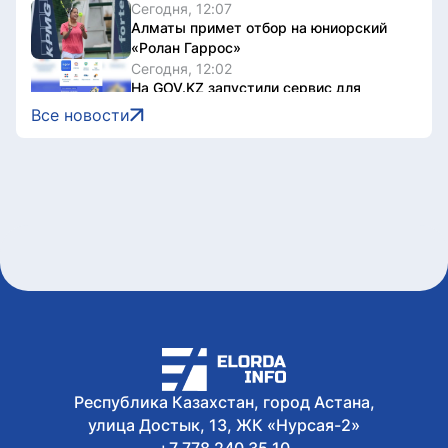
Сегодня, 12:07
Алматы примет отбор на юниорский
«Ролан Гаррос»
Сегодня, 12:02
На GOV.KZ запустили сервис для
поиска избирательного участка
Все новости
Сегодня, 11:46
За неделю в Казахстане снизились
цены на ряд социально значимых
продуктов
Сегодня, 11:40
Выборы в Курултай: астанчанам
напомнили, как найти свой
избирательный участок
Сегодня, 11:37
Прокуратура столичного района
«Сарайшык» представила итоги
работы за полугодие
Сегодня, 11:35
Казахстанские гребцы завоевали 2
Республика Казахстан, город Астана,
золота на чемпионате Азии в Японии
улица Достык, 13, ЖК «Нурсая-2»