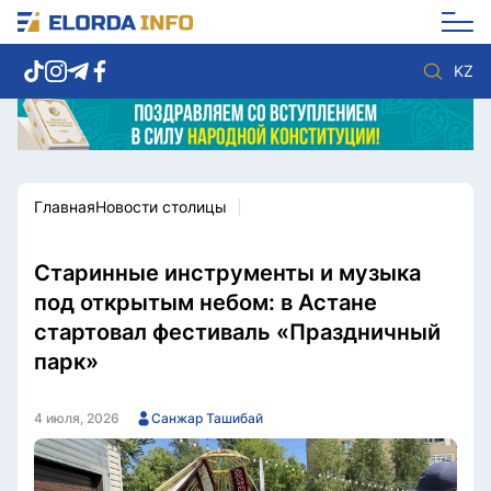
KZ
Главная
Новости столицы
Новости столицы
Политика
Социум
Экономика
Спорт
Культура
Старинные инструменты и музыка
Разное
Мнение
под открытым небом: в Астане
Видео
Мир
стартовал фестиваль «Праздничный
Послание
Служба Комплаенс
парк»
Этический кодекс
Служу стране
4 июля, 2026
Санжар Ташибай