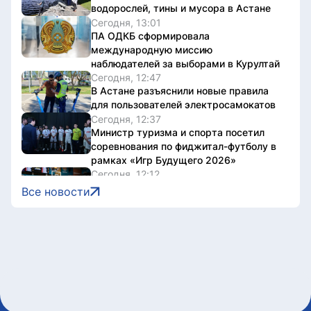
водорослей, тины и мусора в Астане
Сегодня, 13:01
ПА ОДКБ сформировала
международную миссию
наблюдателей за выборами в Курултай
Сегодня, 12:47
В Астане разъяснили новые правила
для пользователей электросамокатов
Сегодня, 12:37
Министр туризма и спорта посетил
соревнования по фиджитал-футболу в
рамках «Игр Будущего 2026»
Сегодня, 12:12
В Спорткомитете прокомментировали
Все новости
информацию о прекращении
деятельности баскетбольного клуба
«Астана»
Сегодня, 12:02
Велопробег и спортивный фестиваль
Sport Fest проходят в Астане
Сегодня, 11:00
Курс валют в обменниках Астаны на 8