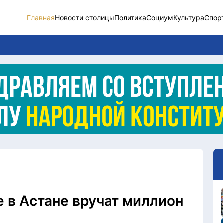
Главная
Новости столицы
Политика
Социум
Культура
Спор
Новости столицы
Социум
Спорт
Разное
Видео
Послание
Этический кодекс
 в Астане вручат миллион