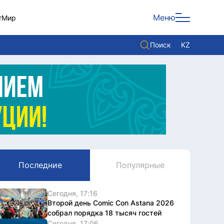
Меню
т
Мир
Поиск
KZ
Политика
Экономика
Культура
Мнение
Мир
Последние
Популярные
Служба Комплаенс
Служу стране
Сегодня, 17:16
Второй день Comic Con Astana 2026
собрал порядка 18 тысяч гостей
Сегодня, 17:06