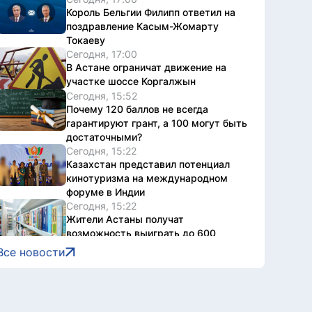
Король Бельгии Филипп ответил на
поздравление Касым-Жомарту
Токаеву
Сегодня, 17:00
В Астане ограничат движение на
участке шоссе Коргалжын
Сегодня, 15:52
Почему 120 баллов не всегда
гарантируют грант, а 100 могут быть
достаточными?
Сегодня, 15:22
Казахстан представил потенциал
кинотуризма на международном
форуме в Индии
Сегодня, 15:22
Жители Астаны получат
возможность выиграть до 600
тысяч тенге за чтение книг
Все новости
Сегодня, 15:21
Форумы, предприятия и открытые
дискуссии: где партии продолжили
предвыборную кампанию