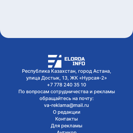
Казахстан завоевал 2 золота на
юниорском этапе Кубка Азии по
триатлону
9 августа, 2026
350 образовательных грантов выделил
фонд «Қазақстан халқына»
выпускникам из сельской местности
9 августа, 2026
«Строители – это люди, которые
создают будущее»: Юсуп Келигов
поздравил с Днем строителя
Республика Казахстан, город Астана,
улица Достык, 13, ЖК «Нурсая-2»
+7 778 240 35 10
По вопросам сотрудничества и рекламы
обращайтесь на почту:
va-reklama@mail.ru
О редакции
Контакты
Для рекламы
Антикор