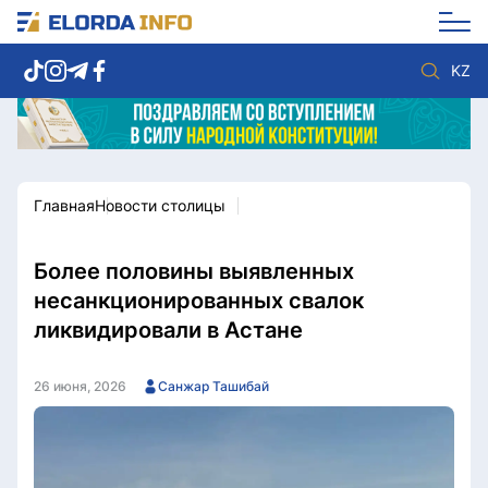
KZ
Главная
Новости столицы
Новости столицы
Политика
Социум
Экономика
Спорт
Культура
Более половины выявленных
Разное
Мнение
несанкционированных свалок
Видео
Мир
ликвидировали в Астане
Послание
Служба Комплаенс
Этический кодекс
Служу стране
26 июня, 2026
Санжар Ташибай