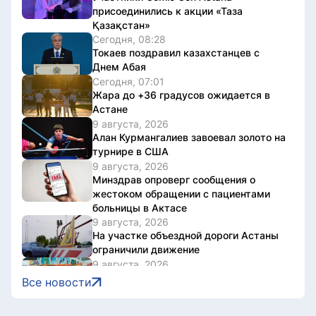
присоединились к акции «Таза
Қазақстан»
Сегодня, 08:28
Токаев поздравил казахстанцев с
Днем Абая
Сегодня, 07:01
Жара до +36 градусов ожидается в
Астане
9 августа, 2026
Алан Курмангалиев завоевал золото на
турнире в США
9 августа, 2026
Минздрав опроверг сообщения о
жестоком обращении с пациентами
больницы в Актасе
9 августа, 2026
На участке объездной дороги Астаны
ограничили движение
9 августа, 2026
В Астане проходит заключительный
Все новости
день Comic Con Astana 2026
9 августа, 2026