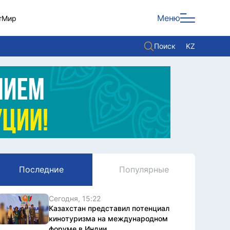
Меню
т
Мир
Поиск
KZ
Политика
Экономика
Культура
Мнение
Мир
Последние
Популярные
Служба Комплаенс
Служу стране
Сегодня, 15:22
Казахстан представил потенциал
кинотуризма на международном
форуме в Индии