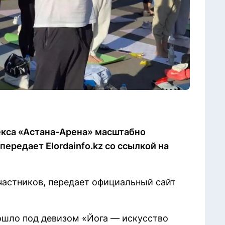
екса «Астана-Арена» масштабно
ередает Elordainfo.kz со ссылкой на
астников, передает официальный сайт
ошло под девизом «Йога — искусство