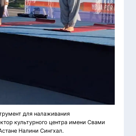
трумент для налаживания
ектор культурного центра имени Свами
Астане Налини Сингхал.