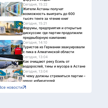
Сегодня, 15:22
Жители Астаны получат
возможность выиграть до 600
тысяч тенге за чтение книг
Сегодня, 15:21
Форумы, предприятия и открытые
дискуссии: где партии продолжили
предвыборную кампанию
Сегодня, 14:10
Туристов из Германии эвакуировали
с пика в Алматинской области
Сегодня, 13:04
Как очищают реку Есиль от
водорослей, тины и мусора в Астане
Сегодня, 13:04
К чему должны стремиться партии –
опрос избирателей
Сегодня, 13:01
Все новости
ПА ОДКБ сформировала
международную миссию
наблюдателей за выборами в
Курултай