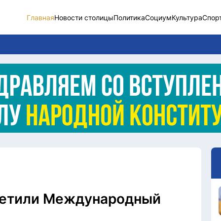
Главная
Новости столицы
Политика
Социум
Культура
Спор
Новости столицы
Социум
Спорт
Разное
Видео
Послание
Этический кодекс
метили Международный